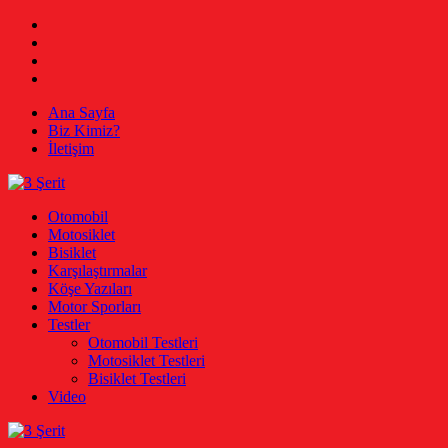
Skip
Facebook
to
Twitter
content
Instagram
Youtube
Ana Sayfa
Biz Kimiz?
İletişim
3 Şerit
Otomobil, Motosiklet, Bisiklet
Otomobil
Motosiklet
Bisiklet
Karşılaştırmalar
Köşe Yazıları
Motor Sporları
Testler
Otomobil Testleri
Motosiklet Testleri
Bisiklet Testleri
Video