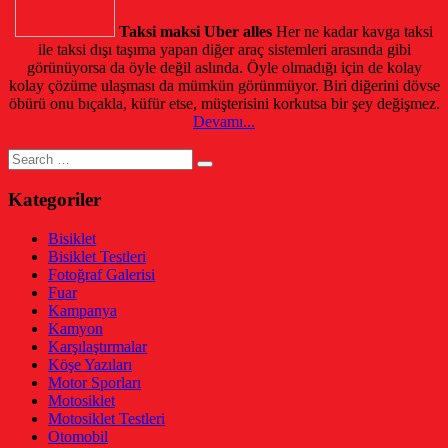
Taksi maksi Uber alles
Her ne kadar kavga taksi
ile taksi dışı taşıma yapan diğer araç sistemleri arasında gibi
görünüyorsa da öyle değil aslında. Öyle olmadığı için de kolay
kolay çözüme ulaşması da mümkün görünmüyor. Biri diğerini dövse
öbürü onu bıçakla, küfür etse, müşterisini korkutsa bir şey değişmez.
Devamı...
Search
for:
Kategoriler
Bisiklet
Bisiklet Testleri
Fotoğraf Galerisi
Fuar
Kampanya
Kamyon
Karşılaştırmalar
Köşe Yazıları
Motor Sporları
Motosiklet
Motosiklet Testleri
Otomobil