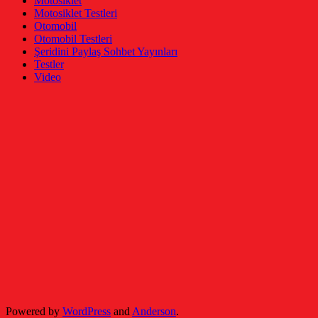
Motosiklet
Motosiklet Testleri
Otomobil
Otomobil Testleri
Şeridini Paylaş Sohbet Yayınları
Testler
Video
Powered by
WordPress
and
Anderson
.