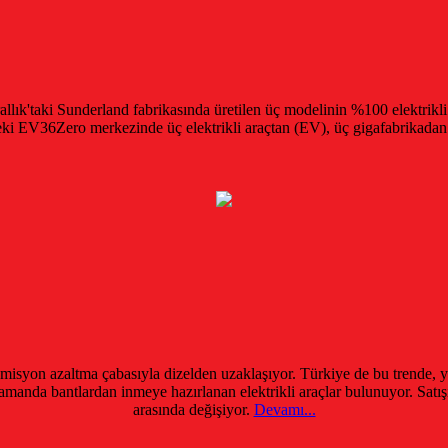
allık'taki Sunderland fabrikasında üretilen üç modelinin %100 elektrikli
deki EV36Zero merkezinde üç elektrikli araçtan (EV), üç gigafabrikadan 
isyon azaltma çabasıyla dizelden uzaklaşıyor. Türkiye de bu trende, yava
manda bantlardan inmeye hazırlanan elektrikli araçlar bulunuyor. Satışı 
arasında değişiyor.
Devamı...