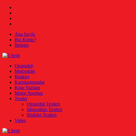
Skip
Facebook
to
Twitter
content
Instagram
Youtube
Ana Sayfa
Biz Kimiz?
İletişim
3 Şerit
Otomobil, Motosiklet, Bisiklet
Otomobil
Motosiklet
Bisiklet
Karşılaştırmalar
Köşe Yazıları
Motor Sporları
Testler
Otomobil Testleri
Motosiklet Testleri
Bisiklet Testleri
Video