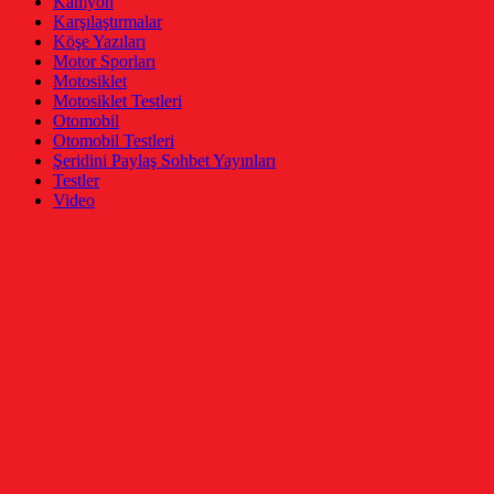
Kamyon
Karşılaştırmalar
Köşe Yazıları
Motor Sporları
Motosiklet
Motosiklet Testleri
Otomobil
Otomobil Testleri
Şeridini Paylaş Sohbet Yayınları
Testler
Video