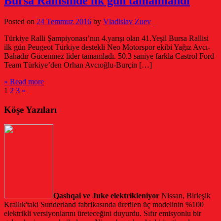
Bursa Rallisinde ilk gün tamamlandı
Posted on
24 Temmuz 2016
by
Vladislav Zuev
Türkiye Ralli Şampiyonası’nın 4.yarışı olan 41.Yeşil Bursa Rallisi
ilk gün Peugeot Türkiye destekli Neo Motorspor ekibi Yağız Avcı-
Bahadır Gücenmez lider tamamladı. 50.3 saniye farkla Castrol Ford
Team Türkiye’den Orhan Avcıoğlu-Burçin […]
» Read more
1
2
3
»
Köşe Yazıları
Qashqai ve Juke elektrikleniyor
Nissan, Birleşik
Krallık'taki Sunderland fabrikasında üretilen üç modelinin %100
elektrikli versiyonlarını üreteceğini duyurdu. Sıfır emisyonlu bir