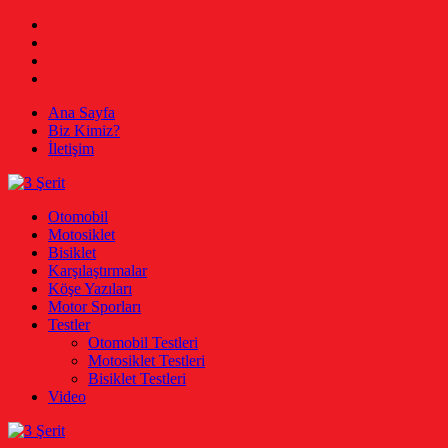
Skip
Facebook
to
Twitter
content
Instagram
Youtube
Ana Sayfa
Biz Kimiz?
İletişim
3 Şerit
Otomobil, Motosiklet, Bisiklet
Otomobil
Motosiklet
Bisiklet
Karşılaştırmalar
Köşe Yazıları
Motor Sporları
Testler
Otomobil Testleri
Motosiklet Testleri
Bisiklet Testleri
Video