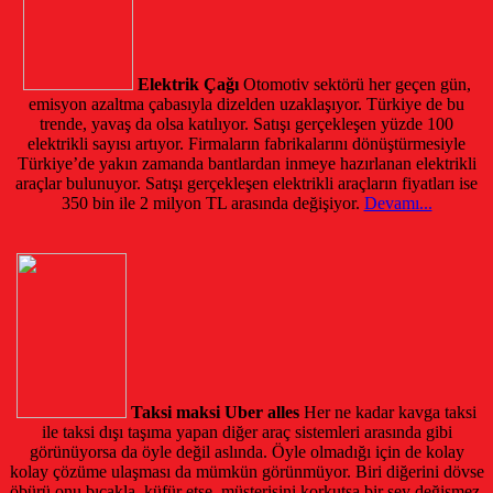
Elektrik Çağı
Otomotiv sektörü her geçen gün,
emisyon azaltma çabasıyla dizelden uzaklaşıyor. Türkiye de bu
trende, yavaş da olsa katılıyor. Satışı gerçekleşen yüzde 100
elektrikli sayısı artıyor. Firmaların fabrikalarını dönüştürmesiyle
Türkiye’de yakın zamanda bantlardan inmeye hazırlanan elektrikli
araçlar bulunuyor. Satışı gerçekleşen elektrikli araçların fiyatları ise
350 bin ile 2 milyon TL arasında değişiyor.
Devamı...
Taksi maksi Uber alles
Her ne kadar kavga taksi
ile taksi dışı taşıma yapan diğer araç sistemleri arasında gibi
görünüyorsa da öyle değil aslında. Öyle olmadığı için de kolay
kolay çözüme ulaşması da mümkün görünmüyor. Biri diğerini dövse
öbürü onu bıçakla, küfür etse, müşterisini korkutsa bir şey değişmez.