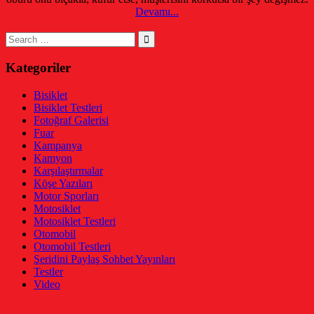
Devamı...
Search
for:
Kategoriler
Bisiklet
Bisiklet Testleri
Fotoğraf Galerisi
Fuar
Kampanya
Kamyon
Karşılaştırmalar
Köşe Yazıları
Motor Sporları
Motosiklet
Motosiklet Testleri
Otomobil
Otomobil Testleri
Şeridini Paylaş Sohbet Yayınları
Testler
Video