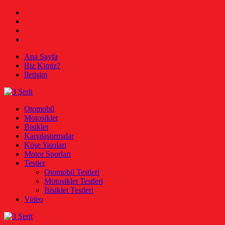
Skip
Facebook
to
Twitter
content
Instagram
Youtube
Ana Sayfa
Biz Kimiz?
İletişim
3 Şerit
Otomobil, Motosiklet, Bisiklet
Otomobil
Motosiklet
Bisiklet
Karşılaştırmalar
Köşe Yazıları
Motor Sporları
Testler
Otomobil Testleri
Motosiklet Testleri
Bisiklet Testleri
Video