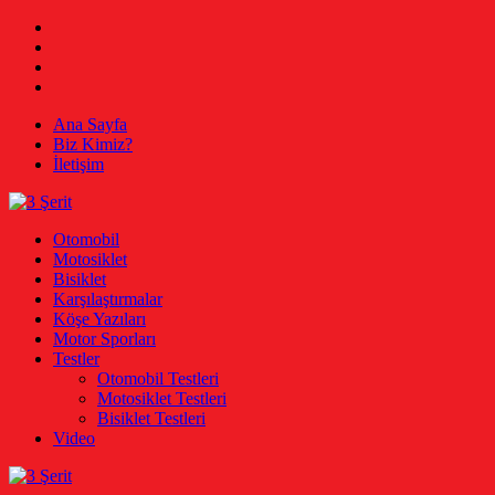
Skip
Facebook
to
Twitter
content
Instagram
Youtube
Ana Sayfa
Biz Kimiz?
İletişim
3 Şerit
Otomobil, Motosiklet, Bisiklet
Otomobil
Motosiklet
Bisiklet
Karşılaştırmalar
Köşe Yazıları
Motor Sporları
Testler
Otomobil Testleri
Motosiklet Testleri
Bisiklet Testleri
Video