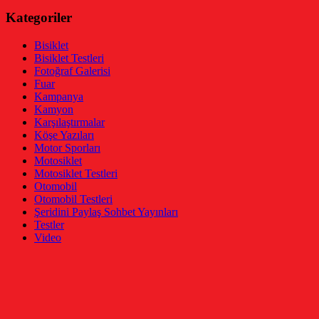
Kategoriler
Bisiklet
Bisiklet Testleri
Fotoğraf Galerisi
Fuar
Kampanya
Kamyon
Karşılaştırmalar
Köşe Yazıları
Motor Sporları
Motosiklet
Motosiklet Testleri
Otomobil
Otomobil Testleri
Şeridini Paylaş Sohbet Yayınları
Testler
Video