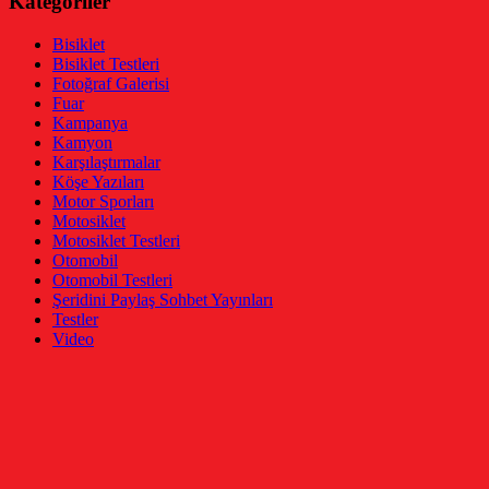
Kategoriler
Bisiklet
Bisiklet Testleri
Fotoğraf Galerisi
Fuar
Kampanya
Kamyon
Karşılaştırmalar
Köşe Yazıları
Motor Sporları
Motosiklet
Motosiklet Testleri
Otomobil
Otomobil Testleri
Şeridini Paylaş Sohbet Yayınları
Testler
Video