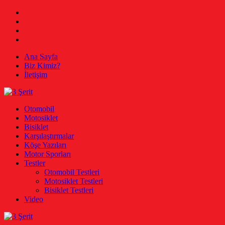
Skip
Facebook
to
Twitter
content
Instagram
Youtube
Ana Sayfa
Biz Kimiz?
İletişim
3 Şerit
Otomobil, Motosiklet, Bisiklet
Otomobil
Motosiklet
Bisiklet
Karşılaştırmalar
Köşe Yazıları
Motor Sporları
Testler
Otomobil Testleri
Motosiklet Testleri
Bisiklet Testleri
Video