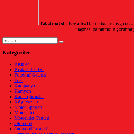
Taksi maksi Uber alles
Her ne kadar kavga taksi 
ulaşması da mümkün görünmüyor.
Search
for:
Kategoriler
Bisiklet
Bisiklet Testleri
Fotoğraf Galerisi
Fuar
Kampanya
Kamyon
Karşılaştırmalar
Köşe Yazıları
Motor Sporları
Motosiklet
Motosiklet Testleri
Otomobil
Otomobil Testleri