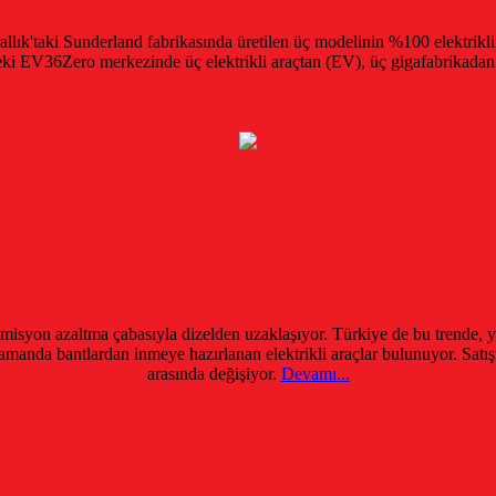
allık'taki Sunderland fabrikasında üretilen üç modelinin %100 elektrikli
deki EV36Zero merkezinde üç elektrikli araçtan (EV), üç gigafabrikadan 
isyon azaltma çabasıyla dizelden uzaklaşıyor. Türkiye de bu trende, yava
manda bantlardan inmeye hazırlanan elektrikli araçlar bulunuyor. Satışı 
arasında değişiyor.
Devamı...