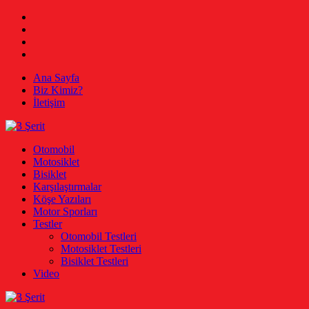
Skip
Facebook
to
Twitter
content
Instagram
Youtube
Ana Sayfa
Biz Kimiz?
İletişim
3 Şerit
Otomobil, Motosiklet, Bisiklet
Otomobil
Motosiklet
Bisiklet
Karşılaştırmalar
Köşe Yazıları
Motor Sporları
Testler
Otomobil Testleri
Motosiklet Testleri
Bisiklet Testleri
Video