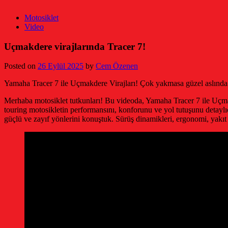
Motosiklet
Video
Uçmakdere virajlarında Tracer 7!
Posted on
26 Eylül 2025
by
Cem Özenen
Yamaha Tracer 7 ile Uçmakdere Virajları! Çok yakmasa güzel aslın
Merhaba motosiklet tutkunları! Bu videoda, Yamaha Tracer 7 ile Uçmak
touring motosikletin performansını, konforunu ve yol tutuşunu detayl
güçlü ve zayıf yönlerini konuştuk. Sürüş dinamikleri, ergonomi, yak