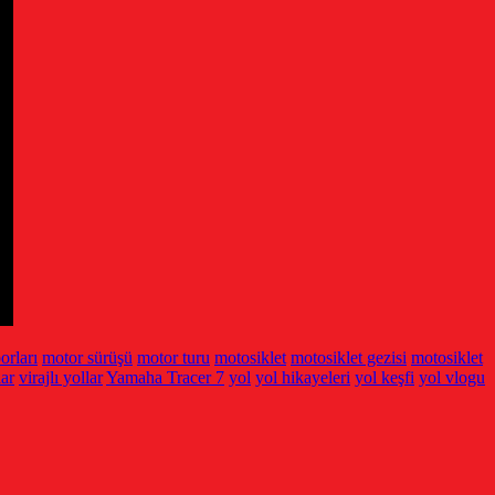
orları
motor sürüşü
motor turu
motosiklet
motosiklet gezisi
motosiklet
lar
virajlı yollar
Yamaha Tracer 7
yol
yol hikayeleri
yol keşfi
yol vlogu