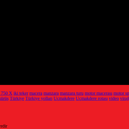
 750 X
iki teker
macera
manzara
manzara turu
motor macerası
motor sp
sürüş
Türkiye
Türkiye yolları
Uçmakdere
Uçmakdere rotası
video
viraj
erdir