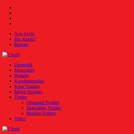
Skip
Facebook
to
Twitter
content
Instagram
Youtube
Ana Sayfa
Biz Kimiz?
İletişim
3 Şerit
Otomobil, Motosiklet, Bisiklet
Otomobil
Motosiklet
Bisiklet
Karşılaştırmalar
Köşe Yazıları
Motor Sporları
Testler
Otomobil Testleri
Motosiklet Testleri
Bisiklet Testleri
Video