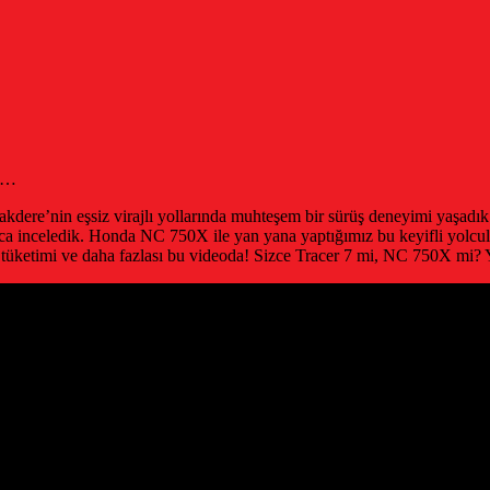
da…
dere’nin eşsiz virajlı yollarında muhteşem bir sürüş deneyimi yaşadık! 
ıca inceledik. Honda NC 750X ile yan yana yaptığımız bu keyifli yolcul
ıt tüketimi ve daha fazlası bu videoda! Sizce Tracer 7 mi, NC 750X mi