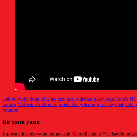
açık yol
doğa
doğa ile iç içe
gezi
gezi videoları
gezi vlogu
Honda NC
kültürü
Motosiklet tutkunları
motosiklet yolculuğu
rota
seyahat
slider
youtube
Bir yanıt yazın
E-posta adresiniz yayınlanmayacak.
Gerekli alanlar
*
ile işaretlenmişl