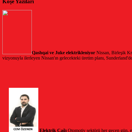
Köşe Yazıları
Qashqai ve Juke elektrikleniyor
Nissan, Birleşik Kr
vizyonuyla ilerleyen Nissan'ın gelecekteki üretim planı, Sunderland'
Elektrik Çağı
Otomotiv sektörü her geçen gün, em