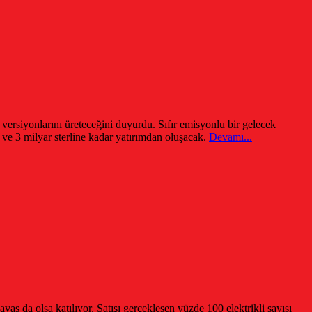
 versiyonlarını üreteceğini duyurdu. Sıfır emisyonlu bir gelecek
ve 3 milyar sterline kadar yatırımdan oluşacak.
Devamı...
ş da olsa katılıyor. Satışı gerçekleşen yüzde 100 elektrikli sayısı