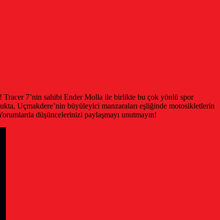
Tracer 7’nin sahibi Ender Molla ile birlikte bu çok yönlü spor
ukta, Uçmakdere’nin büyüleyici manzaraları eşliğinde motosikletlerin
? Yorumlarda düşüncelerinizi paylaşmayı unutmayın!