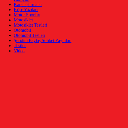
Karşılaştırmalar
Köşe Yazıları
Motor Sporları
Motosiklet
Motosiklet Testleri
Otomobil
Otomobil Testleri
Şeridini Paylaş Sohbet Yayınları
Testler
Video