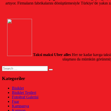
artıyor. Firmaların fabrikalarını dönüştürmesiyle Türkiye’de yakın za
Taksi maksi Uber alles
Her ne kadar kavga taksi 
ulaşması da mümkün görünmüyor.
Search
for:
Kategoriler
Bisiklet
Bisiklet Testleri
Fotoğraf Galerisi
Fuar
Kampanya
Kamyon