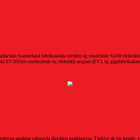
allık'taki Sunderland fabrikasında üretilen üç modelinin %100 elektrikli
deki EV36Zero merkezinde üç elektrikli araçtan (EV), üç gigafabrikadan 
isyon azaltma çabasıyla dizelden uzaklaşıyor. Türkiye de bu trende, yava