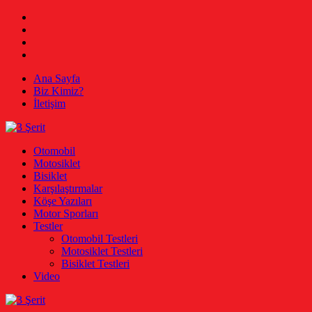
Skip
Facebook
to
Twitter
content
Instagram
Youtube
Ana Sayfa
Biz Kimiz?
İletişim
3 Şerit
Otomobil, Motosiklet, Bisiklet
Otomobil
Motosiklet
Bisiklet
Karşılaştırmalar
Köşe Yazıları
Motor Sporları
Testler
Otomobil Testleri
Motosiklet Testleri
Bisiklet Testleri
Video