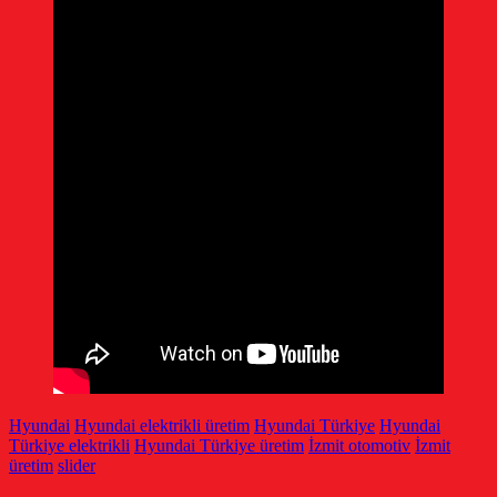
Hyundai
Hyundai elektrikli üretim
Hyundai Türkiye
Hyundai
Türkiye elektrikli
Hyundai Türkiye üretim
İzmit otomotiv
İzmit
üretim
slider