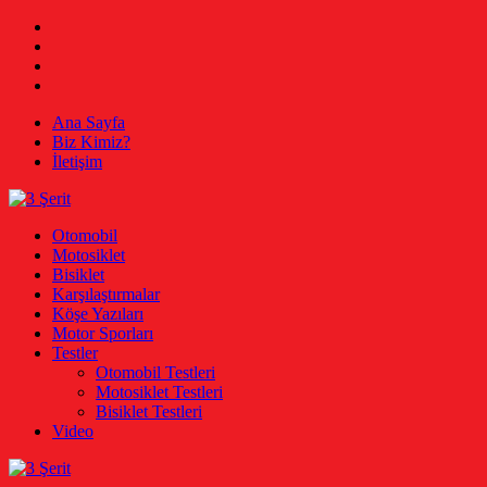
Skip
Facebook
to
Twitter
content
Instagram
Youtube
Ana Sayfa
Biz Kimiz?
İletişim
3 Şerit
Otomobil, Motosiklet, Bisiklet
Otomobil
Motosiklet
Bisiklet
Karşılaştırmalar
Köşe Yazıları
Motor Sporları
Testler
Otomobil Testleri
Motosiklet Testleri
Bisiklet Testleri
Video