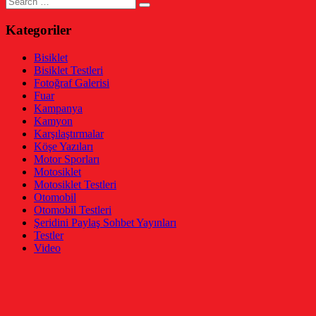
for:
Kategoriler
Bisiklet
Bisiklet Testleri
Fotoğraf Galerisi
Fuar
Kampanya
Kamyon
Karşılaştırmalar
Köşe Yazıları
Motor Sporları
Motosiklet
Motosiklet Testleri
Otomobil
Otomobil Testleri
Şeridini Paylaş Sohbet Yayınları
Testler
Video