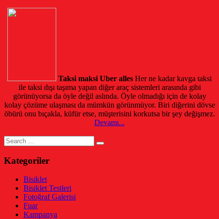
Taksi maksi Uber alles
Her ne kadar kavga taksi
ile taksi dışı taşıma yapan diğer araç sistemleri arasında gibi
görünüyorsa da öyle değil aslında. Öyle olmadığı için de kolay
kolay çözüme ulaşması da mümkün görünmüyor. Biri diğerini dövse
öbürü onu bıçakla, küfür etse, müşterisini korkutsa bir şey değişmez.
Devamı...
Search
for:
Kategoriler
Bisiklet
Bisiklet Testleri
Fotoğraf Galerisi
Fuar
Kampanya