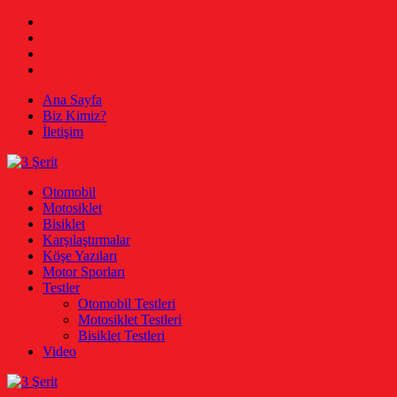
Skip
Facebook
to
Twitter
content
Instagram
Youtube
Ana Sayfa
Biz Kimiz?
İletişim
3 Şerit
Otomobil, Motosiklet, Bisiklet
Otomobil
Motosiklet
Bisiklet
Karşılaştırmalar
Köşe Yazıları
Motor Sporları
Testler
Otomobil Testleri
Motosiklet Testleri
Bisiklet Testleri
Video