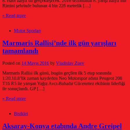
8. etabı İtalya’da gerçekleşecek. 2016 sezonunun 8. yarışı İtalya’nın
Rimini şehrinde bulunan 4 bin 226 metrelik […]
» Read more
Motor Sporları
Marmaris Rallisi’nde ilk gün yarışları
tamamlandı
Posted on
14 Mayıs 2016
by
Vladislav Zuev
Marmaris Rallisi ilk günü, bugün geçilen ilk 5 etap sonunda
1:20.10.8’lik zaman kaydeden Neo Motorspor adına Peugeot 208
T16 R5 ile yarışan Yağız Avcı-Bahadır Gücenmez ekibinin liderliği
ile sonuçlandı. GP […]
» Read more
Bisiklet
Aksaray-Konya etabında Andre Greipel