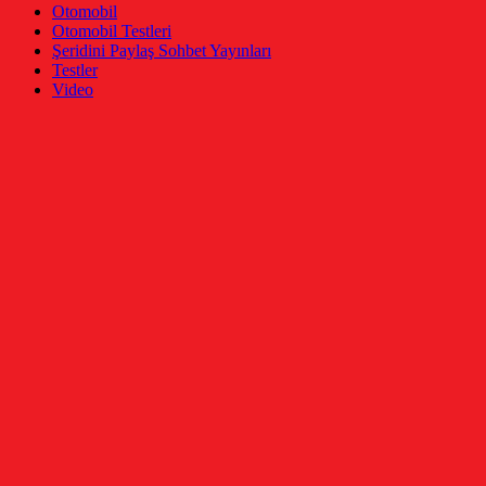
Otomobil
Otomobil Testleri
Şeridini Paylaş Sohbet Yayınları
Testler
Video