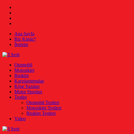
Skip
Facebook
to
Twitter
content
Instagram
Youtube
Ana Sayfa
Biz Kimiz?
İletişim
3 Şerit
Otomobil, Motosiklet, Bisiklet
Otomobil
Motosiklet
Bisiklet
Karşılaştırmalar
Köşe Yazıları
Motor Sporları
Testler
Otomobil Testleri
Motosiklet Testleri
Bisiklet Testleri
Video