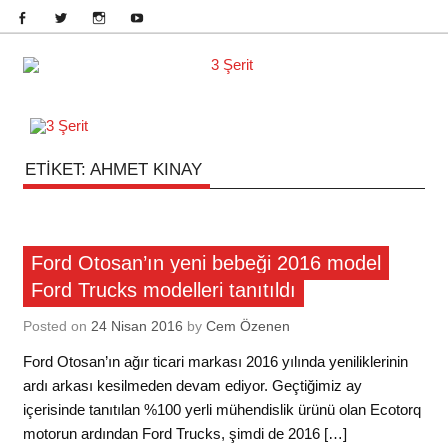
Skip
to
content
Otomobil, Motosiklet, Bisiklet
ETIKET:
AHMET KINAY
Otomobil
Ford Otosan’ın yeni bebeği 2016 model
Ford Trucks modelleri tanıtıldı
Posted on
24 Nisan 2016
by
Cem Özenen
Ford Otosan’ın ağır ticari markası 2016 yılında yeniliklerinin
ardı arkası kesilmeden devam ediyor. Geçtiğimiz ay
içerisinde tanıtılan %100 yerli mühendislik ürünü olan Ecotorq
motorun ardından Ford Trucks, şimdi de 2016 […]