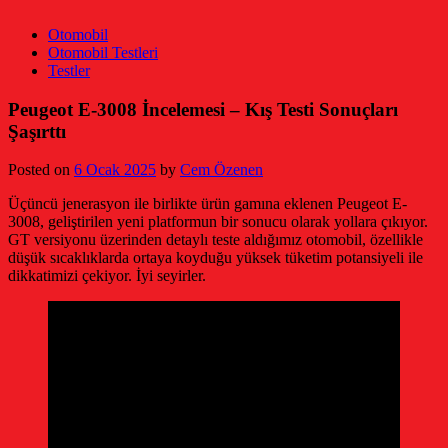
Otomobil
Otomobil Testleri
Testler
Peugeot E-3008 İncelemesi – Kış Testi Sonuçları
Şaşırttı
Posted on
6 Ocak 2025
by
Cem Özenen
Üçüncü jenerasyon ile birlikte ürün gamına eklenen Peugeot E-
3008, geliştirilen yeni platformun bir sonucu olarak yollara çıkıyor.
GT versiyonu üzerinden detaylı teste aldığımız otomobil, özellikle
düşük sıcaklıklarda ortaya koyduğu yüksek tüketim potansiyeli ile
dikkatimizi çekiyor. İyi seyirler.