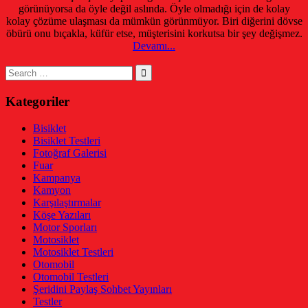
görünüyorsa da öyle değil aslında. Öyle olmadığı için de kolay
kolay çözüme ulaşması da mümkün görünmüyor. Biri diğerini dövse
öbürü onu bıçakla, küfür etse, müşterisini korkutsa bir şey değişmez.
Devamı...
Search
for:
Kategoriler
Bisiklet
Bisiklet Testleri
Fotoğraf Galerisi
Fuar
Kampanya
Kamyon
Karşılaştırmalar
Köşe Yazıları
Motor Sporları
Motosiklet
Motosiklet Testleri
Otomobil
Otomobil Testleri
Şeridini Paylaş Sohbet Yayınları
Testler