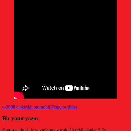
e-3008
elektrikli otomobil
Peugeot
slider
Bir yanıt yazın
E-posta adresiniz yayınlanmayacak.
Gerekli alanlar
*
ile