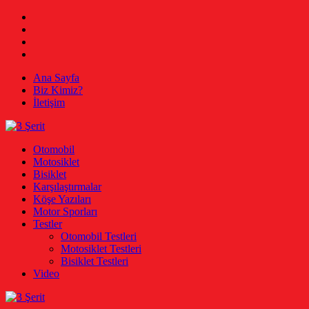
Skip
Facebook
to
Twitter
content
Instagram
Youtube
Ana Sayfa
Biz Kimiz?
İletişim
3 Şerit
Otomobil, Motosiklet, Bisiklet
Otomobil
Motosiklet
Bisiklet
Karşılaştırmalar
Köşe Yazıları
Motor Sporları
Testler
Otomobil Testleri
Motosiklet Testleri
Bisiklet Testleri
Video