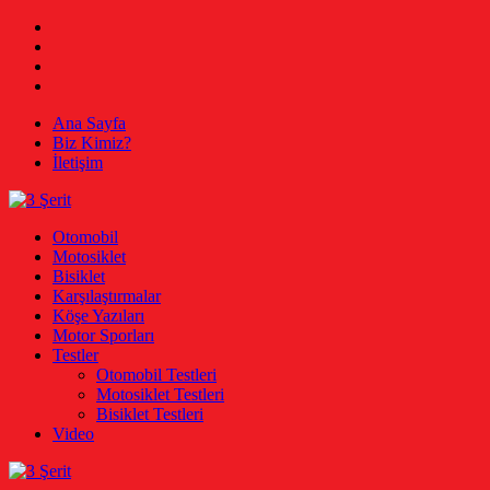
Skip
Facebook
to
Twitter
content
Instagram
Youtube
Ana Sayfa
Biz Kimiz?
İletişim
3 Şerit
Otomobil, Motosiklet, Bisiklet
Otomobil
Motosiklet
Bisiklet
Karşılaştırmalar
Köşe Yazıları
Motor Sporları
Testler
Otomobil Testleri
Motosiklet Testleri
Bisiklet Testleri
Video