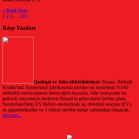
» Read more
1
2
3
…
10
»
Köşe Yazıları
Qashqai ve Juke elektrikleniyor
Nissan, Birleşik
Krallık'taki Sunderland fabrikasında üretilen üç modelinin %100
elektrikli versiyonlarını üreteceğini duyurdu. Sıfır emisyonlu bir
gelecek vizyonuyla ilerleyen Nissan'ın gelecekteki üretim planı,
Sunderland'deki EV36Zero merkezinde üç elektrikli araçtan (EV),
üç gigafabrikadan ve 3 milyar sterline kadar yatırımdan oluşacak.
Devamı...