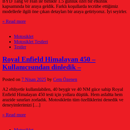
BYD Tang ve Han ile birlikte 1.5 günlük özel bir etkinlik
kapsamında bir araya geldik. Farklı koşullarda tecrübe ettiğimiz
modellerle ilgili öne çıkan detayları bir araya getiriyoruz. İyi seyirler.
» Read more
Motosiklet
Motosiklet Testleri
Testler
Royal Enfield Himalayan 450 –
Kullanıcısından dinledik –
Posted on
7 Nisan 2025
by
Cem Özenen
A2 ehliyetle kullanılabilen, 40 beygir ve 40 NM güce sahip Royal
Enfield Himalayan 450 testi için yollara düştük. Hem asfaltta hem
arazide sınırları zorladık. Motosikletin tüm özelliklerini denedik ve
deneyimlerimizi […]
» Read more
Motosiklet