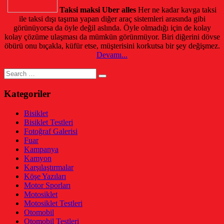
Taksi maksi Uber alles
Her ne kadar kavga taksi
ile taksi dışı taşıma yapan diğer araç sistemleri arasında gibi
görünüyorsa da öyle değil aslında. Öyle olmadığı için de kolay
kolay çözüme ulaşması da mümkün görünmüyor. Biri diğerini dövse
öbürü onu bıçakla, küfür etse, müşterisini korkutsa bir şey değişmez.
Devamı...
Search
for:
Kategoriler
Bisiklet
Bisiklet Testleri
Fotoğraf Galerisi
Fuar
Kampanya
Kamyon
Karşılaştırmalar
Köşe Yazıları
Motor Sporları
Motosiklet
Motosiklet Testleri
Otomobil
Otomobil Testleri