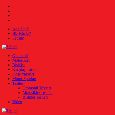
Skip
Facebook
to
Twitter
content
Instagram
Youtube
Ana Sayfa
Biz Kimiz?
İletişim
3 Şerit
Otomobil, Motosiklet, Bisiklet
Otomobil
Motosiklet
Bisiklet
Karşılaştırmalar
Köşe Yazıları
Motor Sporları
Testler
Otomobil Testleri
Motosiklet Testleri
Bisiklet Testleri
Video