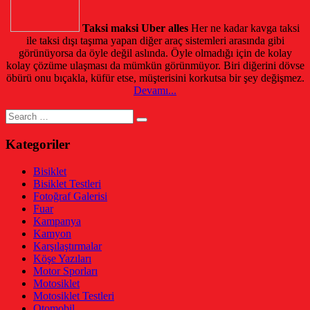
Taksi maksi Uber alles
Her ne kadar kavga taksi
ile taksi dışı taşıma yapan diğer araç sistemleri arasında gibi
görünüyorsa da öyle değil aslında. Öyle olmadığı için de kolay
kolay çözüme ulaşması da mümkün görünmüyor. Biri diğerini dövse
öbürü onu bıçakla, küfür etse, müşterisini korkutsa bir şey değişmez.
Devamı...
Search
for:
Kategoriler
Bisiklet
Bisiklet Testleri
Fotoğraf Galerisi
Fuar
Kampanya
Kamyon
Karşılaştırmalar
Köşe Yazıları
Motor Sporları
Motosiklet
Motosiklet Testleri
Otomobil