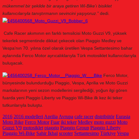
mükemmel bir şekilde bir araya getiren
Wi-Bike’ı bisiklet
kullanıcılarıyla tanıştırmanın sevincini yaşıyoruz.”
dedi.
Cafe Racer akımının en farklı temsilcisi Moto Guzzi V9, yüksek
tekerlek segmentinde dikkat çekecek olan Piaggio Medley ve
Vespa’nın 70. yılına özel olarak üretilen Vespa Settantesimo bahar
aylarında Ferco Motor ayrıcalıklarıyla Türk motosiklet kullanıcılarıyla
buluşacak.
Ferco Motor,
bünyesinde bulundurduğu Piaggio, Vespa, Aprilia ve Moto Guzzi
markalarının yeni sezon modellerini sergilediği, yoğun ilgi gören
fuarda yeni Piaggio Liberty ve Piaggio Wi-Bike ilk kez iki teker
tutkunlarıyla buluştu.
2016
2016 modelleri
Aprilia
Avrupa
cafe racer
distribütör
Eurasia
Moto Bike
Ferco Motor
Fuar
iki teker
Medley
moto guzzi
Moto
Guzzi V9
motosiklet
piaggio
Piaggio Group
Piaggio Liberty
Piaggio Wi-Bike
Sahir İkbal
scooter
Settantesimo
Türkiye
Vespa