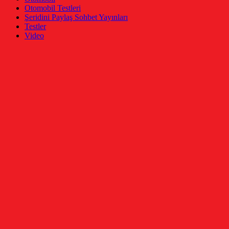
Otomobil Testleri
Şeridini Paylaş Sohbet Yayınları
Testler
Video