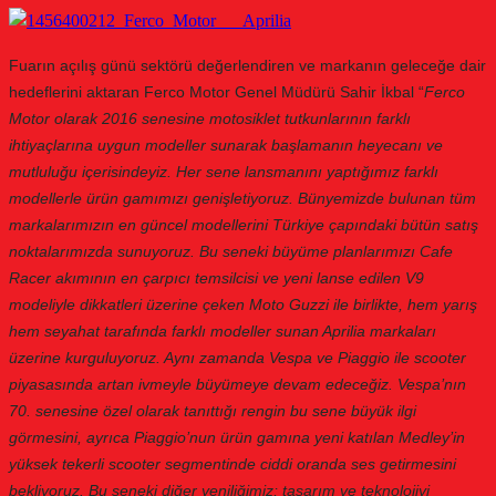
Fuarın açılış günü sektörü değerlendiren ve markanın geleceğe dair
hedeflerini aktaran Ferco Motor Genel Müdürü Sahir İkbal “
Ferco
Motor olarak 2016 senesine motosiklet tutkunlarının farklı
ihtiyaçlarına uygun modeller sunarak başlamanın heyecanı ve
mutluluğu içerisindeyiz. Her sene lansmanını yaptığımız farklı
modellerle ürün gamımızı genişletiyoruz.
Bünyemizde bulunan tüm
markalarımızın en güncel modellerini Türkiye çapındaki bütün satış
noktalarımızda sunuyoruz. Bu seneki büyüme planlarımızı Cafe
Racer akımının en çarpıcı temsilcisi ve yeni lanse edilen V9
modeliyle dikkatleri üzerine çeken Moto Guzzi ile birlikte, hem yarış
hem seyahat tarafında farklı modeller sunan Aprilia markaları
üzerine kurguluyoruz. Aynı zamanda Vespa ve Piaggio ile scooter
piyasasında artan ivmeyle büyümeye devam edeceğiz. Vespa’nın
70. senesine özel olarak tanıttığı rengin bu sene büyük ilgi
görmesini, ayrıca Piaggio’nun ürün gamına yeni katılan Medley’in
yüksek tekerli scooter segmentinde ciddi oranda ses getirmesini
bekliyoruz. Bu seneki diğer yeniliğimiz; tasarım ve teknolojiyi