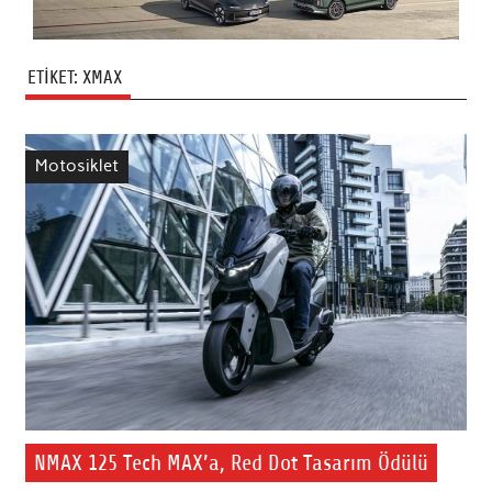
ETIKET:
XMAX
Motosiklet
NMAX 125 Tech MAX’a, Red Dot Tasarım Ödülü