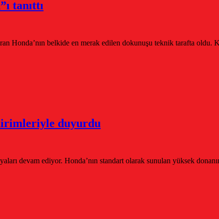
ı tanıttı
an Honda’nın belkide en merak edilen dokunuşu teknik tarafta oldu. Ken
dirimleriyle duyurdu
ları devam ediyor. Honda’nın standart olarak sunulan yüksek donanım ö