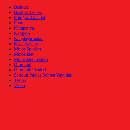
Bisiklet
Bisiklet Testleri
Fotoğraf Galerisi
Fuar
Kampanya
Kamyon
Karşılaştırmalar
Köşe Yazıları
Motor Sporları
Motosiklet
Motosiklet Testleri
Otomobil
Otomobil Testleri
Şeridini Paylaş Sohbet Yayınları
Testler
Video