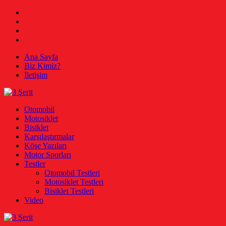
Skip
Facebook
to
Twitter
content
Instagram
Youtube
Ana Sayfa
Biz Kimiz?
İletişim
3 Şerit
Otomobil, Motosiklet, Bisiklet
Otomobil
Motosiklet
Bisiklet
Karşılaştırmalar
Köşe Yazıları
Motor Sporları
Testler
Otomobil Testleri
Motosiklet Testleri
Bisiklet Testleri
Video